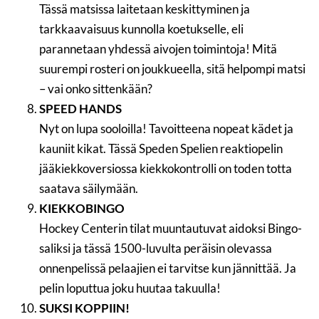
Tässä matsissa laitetaan keskittyminen ja
tarkkaavaisuus kunnolla koetukselle, eli
parannetaan yhdessä aivojen toimintoja! Mitä
suurempi rosteri on joukkueella, sitä helpompi matsi
– vai onko sittenkään?
SPEED HANDS
Nyt on lupa sooloilla! Tavoitteena nopeat kädet ja
kauniit kikat. Tässä Speden Spelien reaktiopelin
jääkiekkoversiossa kiekkokontrolli on toden totta
saatava säilymään.
KIEKKOBINGO
Hockey Centerin tilat muuntautuvat aidoksi Bingo-
saliksi ja tässä 1500-luvulta peräisin olevassa
onnenpelissä pelaajien ei tarvitse kun jännittää. Ja
pelin loputtua joku huutaa takuulla!
SUKSI KOPPIIN!