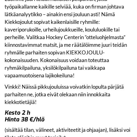
työpaikallanne kaikille selviää, kuka on firman johtava
lätkäanalyytikko – ainakin ensi jouluun asti! Nämä
Kiekkojoulut sopivat kaikenlaisille ryhmille:
kaveriporukoille, urheilujoukkueille, koululuokille tai
perheille. Valitkaa Hockey Centerin ”otteluohjelmasta”
kiinnostavimmat matsit, ja me räätälöimme juuri teidän
ryhmälle parhaiten sopivan KIEKKOJOULU-
kokonaisuuden. Kokonaisuus voidaan toteuttaa
ryhmäkilpailuna, yksilökilpailuna tai vaikkapa
vapaamuotoisena lajikokeiluna!
Vinkki! Näissä pikkujouluissa voivatkin lopulta pärjätä
parhaiten ne, jotka eivät olekaan niin innokkaita
kiekkotietäjiä!
Kesto 2 h
Hinta 38 €/hlö
(sisältää tilan, välineet, aktiviteetit ja ohjaajan), lisäksi voi