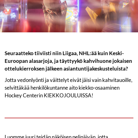
Seuraatteko tiiviisti niin Liigaa, NHL:ää kuin Keski-
Euroopan alasarjoja, ja täyttyykö kahvihuone jokaisen
ottelukierroksen jälkeen asiantuntijakeskusteluista?
Jotta vedonlyönti ja väittelyt eivät jäisi vain kahvitauoille,
selvittäkää henkilökuntanne aito kiekko-osaaminen
Hockey Centerin KIEKKOJOULUISSA!
Luomme juuri teidän näköisen pelipäivän, jotta