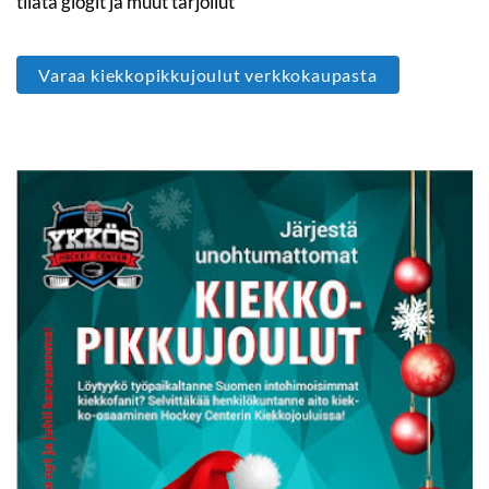
tilata glögit ja muut tarjoilut​​​​​​​
Varaa kiekkopikkujoulut verkkokaupasta