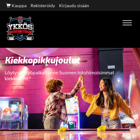
Kauppa
Rekisteröidy
Kirjaudu sisään
Navig
Kiekkopikkujoulut
Löytyykö työpaikaltanne Suomen intohimoisimmat
kiekkofanit?