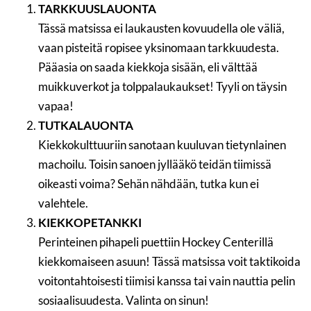
TARKKUUSLAUONTA
Tässä matsissa ei laukausten kovuudella ole väliä,
vaan pisteitä ropisee yksinomaan tarkkuudesta.
Pääasia on saada kiekkoja sisään, eli välttää
muikkuverkot ja tolppalaukaukset! Tyyli on täysin
vapaa!
TUTKALAUONTA
Kiekkokulttuuriin sanotaan kuuluvan tietynlainen
machoilu. Toisin sanoen jyllääkö teidän tiimissä
oikeasti voima? Sehän nähdään, tutka kun ei
valehtele.
KIEKKOPETANKKI
Perinteinen pihapeli puettiin Hockey Centerillä
kiekkomaiseen asuun! Tässä matsissa voit taktikoida
voitontahtoisesti tiimisi kanssa tai vain nauttia pelin
sosiaalisuudesta. Valinta on sinun!