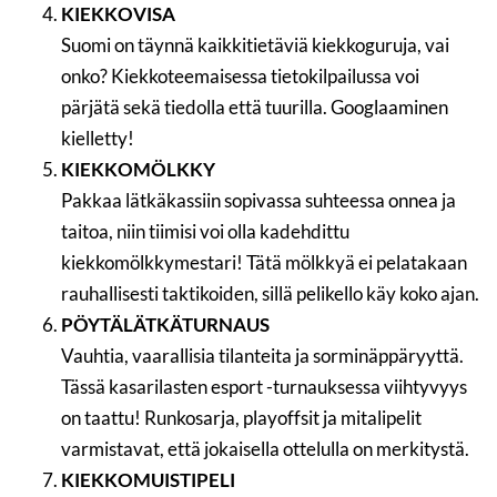
KIEKKOVISA
Suomi on täynnä kaikkitietäviä kiekkoguruja, vai
onko? Kiekkoteemaisessa tietokilpailussa voi
pärjätä sekä tiedolla että tuurilla. Googlaaminen
kielletty!
KIEKKOMÖLKKY
Pakkaa lätkäkassiin sopivassa suhteessa onnea ja
taitoa, niin tiimisi voi olla kadehdittu
kiekkomölkkymestari! Tätä mölkkyä ei pelatakaan
rauhallisesti taktikoiden, sillä pelikello käy koko ajan.
PÖYTÄLÄTKÄTURNAUS
Vauhtia, vaarallisia tilanteita ja sorminäppäryyttä.
Tässä kasarilasten esport -turnauksessa viihtyvyys
on taattu! Runkosarja, playoffsit ja mitalipelit
varmistavat, että jokaisella ottelulla on merkitystä.
KIEKKOMUISTIPELI