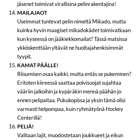
jäsenet toimivat virallisina pelinrakentajina!
MAILAJAOT
Useimmat tuntevat pelin nimeltä Mikado, mutta
kuinka hyvin maagiset mikadokädet toimivatkaan
kun kyseessä on jääkiekkomailat? Tässä matsissa
ykköskenttään yltävät ne huoltajahenkisimmät
tyypit.
KAMAT PÄÄLLE!
Riisumisen osaa kaikki, mutta entäs se pukeminen?
Eritoten kiireessä saattaa polvisuojat sujahtaa
vääriin jalkoihin ja kypäräkin mennä päähän jo
ennen pelipaitaa. Pukukopissa ja yksin tämä olisi
varmasti helpompaa, kuin ryhmätyönä Hockey
Centerillä!
PELIÄ!
Valitaan lajit, muodostetaan joukkueet ja eikun