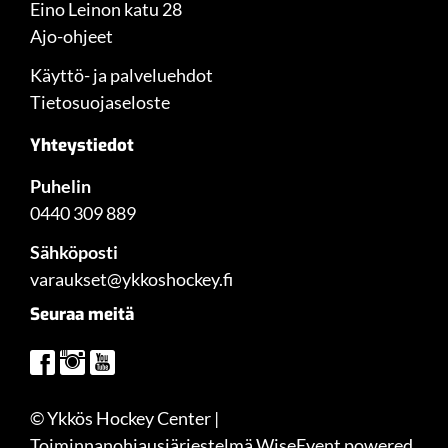
Eino Leinon katu 28
Ajo-ohjeet
Käyttö- ja palveluehdot
Tietosuojaseloste
Yhteystiedot
Puhelin
0440 309 889
Sähköposti
varaukset@ykkoshockey.fi
Seuraa meitä
© Ykkös Hockey Center
|
Toiminnanohjausjärjestelmä
WiseEvent
powered