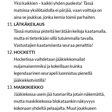
Yksi kaikkien – kaikki yhden puolesta! Tässä
matsissa yksilötaidolla ei pärjää, vaan voittaja on
aina se joukkue, jonka kemia toimii parhaiten.
LÄTKÄKEILAUS
Tässä matsissa pisteitä kerätään keiloja kaatamalla,
mutta ei tietenkään sillä tutuimmalla tavalla.
Vastustajien kaatamisesta seuraa penalttia!
HOCKETTI
Hocketissa vaihdetaan jääkiekkomailat
nuijamaisemmiksi ja kokeillaan kuinka
legendaarinen seurapeli luonnistuu pienellä
jääkiekkotvistillä!
MASKIKIEKKO
Jääkiekossa usein jää tuomarilta jotain näkemättä,
mutta maskikiekossa blokataankin näkyvyys
kokonaan yhdeltä pelaajalta. Muut joukkueen