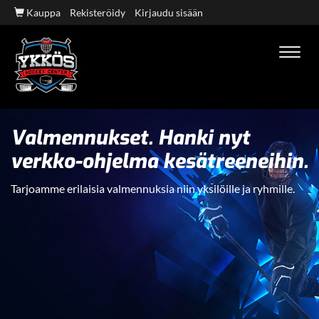
Kauppa
Rekisteröidy
Kirjaudu sisään
Navig
Valmennukset. Hanki nyt
verkko-ohjelma kesätreeneihin.
Tarjoamme erilaisia valmennuksia niin yksilöille ja ryhmille.