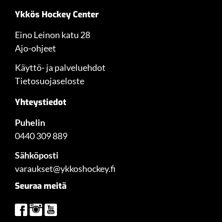
Ykkös Hockey Center
Eino Leinon katu 28
Ajo-ohjeet
Käyttö- ja palveluehdot
Tietosuojaseloste
Yhteystiedot
Puhelin
0440 309 889
Sähköposti
varaukset@ykkoshockey.fi
Seuraa meitä