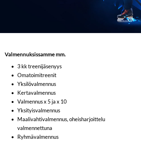
Valmennuksissamme mm.
3 kk treenijäsenyys
Omatoimitreenit
Yksilövalmennus
Kertavalmennus
Valmennus x 5 ja x 10
Yksityisvalmennus
Maalivahtivalmennus, oheisharjoittelu
valmennettuna
Ryhmävalmennus